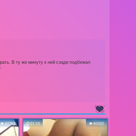
ать. В ту же минуту к ней сзади подбежал
.
60782
01:13
80020