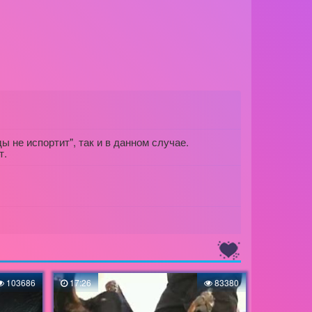
ы не испортит", так и в данном случае.
т.
103686
17:26
83380