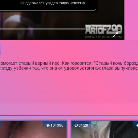
Не сдержался увидев голую невестку
помогает старый верный пес. Как говорится: "Старый конь борозд
пизду узбечки так, что она от удовольствия аж глаза выпучивае
104396
01:28