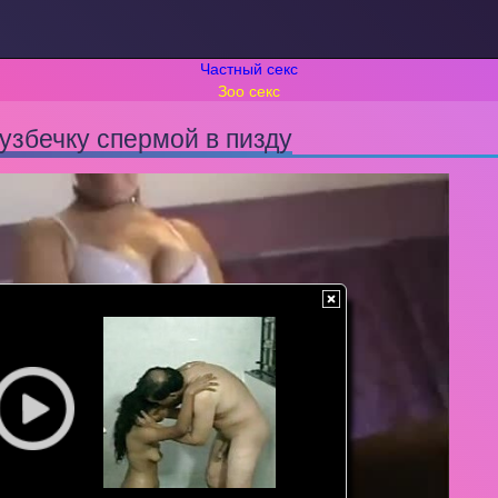
Частный секс
Зоо секс
узбечку спермой в пизду