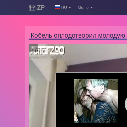
ZP
RU
Меню
Кобель оплодотворил молодую 
ZP