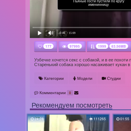
Пьяные гости пустили по кругу
именинницу
0:00
/ 15:09
177
97995
1999
63.56MB
Узбечке хочется секс с собакой, и в ее похоти 
Старенький собака хорошо насаживает кукан в 
Категории
Модели
Студии
Комментарии
0
Рекомендуем посмотреть
24:28
111265
01:55