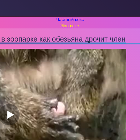
Частный секс
Зоо секс
в зоопарке как обезьяна дрочит член