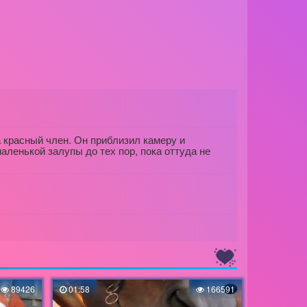
 красный член. Он приблизил камеру и
ленькой залупы до тех пор, пока оттуда не
89426
01:58
166591