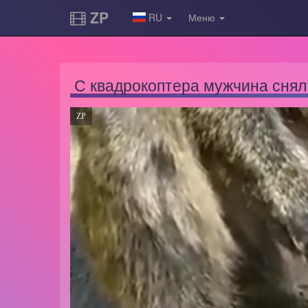
ZP
RU
Меню
С квадрокоптера мужчина снял 
ZP