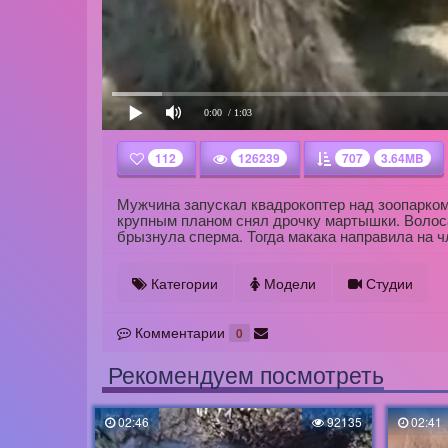
0:00
/ 1:03
112
126239
707
3.64MB
Мужчина запускал квадрокоптер над зоопарком
крупным планом снял дрочку мартышки. Волоса
брызнула сперма. Тогда макака направила на ч
Категории
Модели
Студии
Комментарии
0
Рекомендуем посмотреть
02:46
92135
02:41