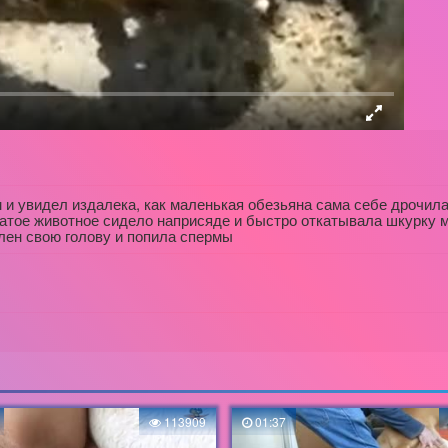
 и увидел издалека, как маленькая обезьяна сама себе дрочила
тое животное сидело наприсяде и быстро откатывала шкурку ма
лен свою голову и попила спермы
113909
01:37