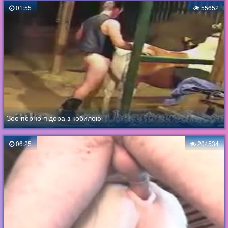
01:55
55652
Зоо порно підора з кобилою
06:25
204534