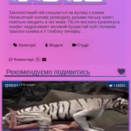
Заклопотаний гей сношается на вулиці з конем.
Ненаситний чоловік розводить руками письку коня і
повільно вводить в неї мова. Після якісного кунілінгуса
зоофіл надрачивает великий бугристий хуй і починає
трахати коника в її глибоку печерку.
Категорії
Моделі
Студії
Коментарі
0
Рекомендуємо подивитись
00:21
119551