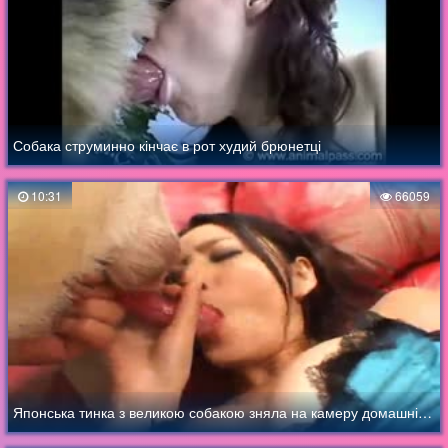
Собака струминно кінчає в рот худий брюнетці
10:31
66059
Японська тинка з великою собакою зняла на камеру домашній секс зі спермою