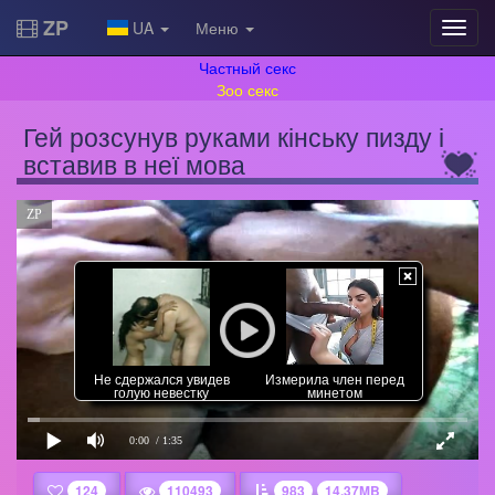
ZP
UA
Меню
Частный секс
Зоо секс
Гей розсунув руками кінську пизду і
вставив в неї мова
ZP
Не сдержался увидев
Измерила член перед
голую невестку
минетом
0:00
/ 1:35
124
110493
983
14.37MB