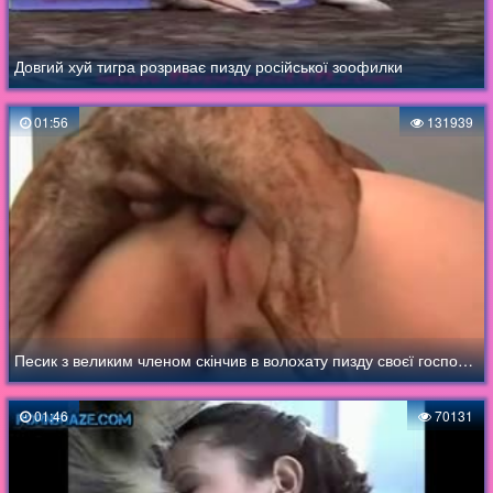
Довгий хуй тигра розриває пизду російської зоофилки
01:56
131939
Песик з великим членом скінчив в волохату пизду своєї господині
01:46
70131