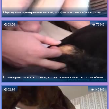
Одягнувши презерватив на хуй, зоофіл повільно ебет корову і тримає її за хвіст
03:56
76943
Поковырявшись в жопі пса, японець почав його жорстко ебать
02:16
140342