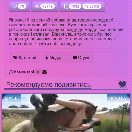
79
72749
1032
49.32MB
Японка і бійцівський собака влаштували перед веб
камерою домашній зоо секс. Вузькоока красуня
розставила ноги і посунула пизду до морди пса, щоб він
її понюхав і отлизал. Відсунувши трусики убік, пес
напригнул на японку, вона вставила член в пілотку і
дала собаці кінчити собі всередину.
Категорії
Моделі
Студії
Коментарі
0
Рекомендуємо подивитись
00:45
161152